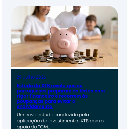
29 Julho 2026
Estudo da XTB revela que os
portugueses preparam as férias com
rigor financeiro e recorrem às
poupanças para evitar o
endividamento
Um novo estudo conduzido pela
aplicação de investimentos XTB com o
apoio do TGM…