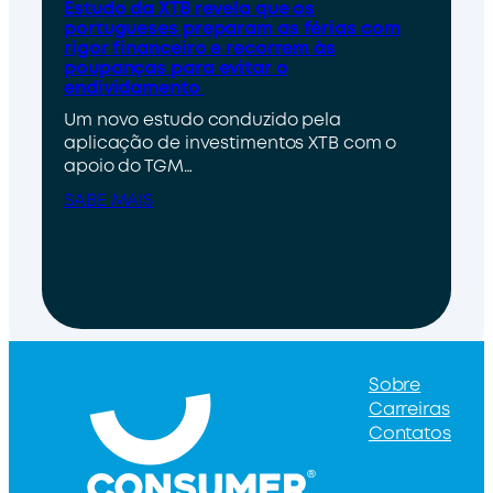
Estudo da XTB revela que os
portugueses preparam as férias com
rigor financeiro e recorrem às
poupanças para evitar o
endividamento
Um novo estudo conduzido pela
aplicação de investimentos XTB com o
apoio do TGM…
SABE MAIS
Sobre
Carreiras
Contatos