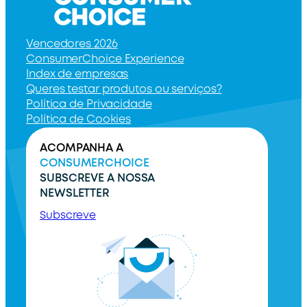
Vencedores 2026
ConsumerChoice Experience
Index de empresas
Queres testar produtos ou serviços?
Política de Privacidade
Política de Cookies
ACOMPANHA A
CONSUMERCHOICE
SUBSCREVE A NOSSA
NEWSLETTER
Subscreve