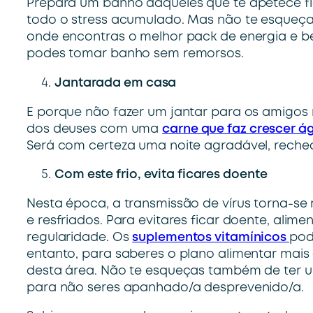
Prepara um banho daqueles que te apetece fic
todo o stress acumulado. Mas não te esqueça
onde encontras o melhor pack de energia e be
podes tomar banho sem remorsos.
Jantarada em casa
E porque não fazer um jantar para os amigos 
dos deuses com uma
carne que faz crescer á
Será com certeza uma noite agradável, rech
Com este frio, evita ficares doente
Nesta época, a transmissão de vírus torna-s
e resfriados. Para evitares ficar doente, alim
regularidade. Os
suplementos vitamínicos
pod
entanto, para saberes o plano alimentar mais
desta área. Não te esqueças também de ter
para não seres apanhado/a desprevenido/a.