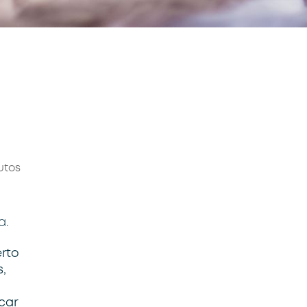
utos
a.
erto
,
car