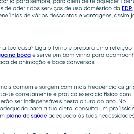
ar lá para sempre, para além de te aquecer, liber
s de aderir aos serviços de uso doméstico da
EDP
,
neficias de vários descontos e vantagens, assim j
na tua casa? Liga o forno e prepara uma refeição
gua na boca
e serve um bom vinho para acompanh
eada de animação e boas conversas.
e mais comum e surgem com mais frequência as gri
enta-te corretamente e pratica exercício físico com
erão ser indispensáveis nesta altura do ano. No
 adequado para a tua dieta, consulta um profissio
 um
plano de saúde
adequado às tuas necessidade