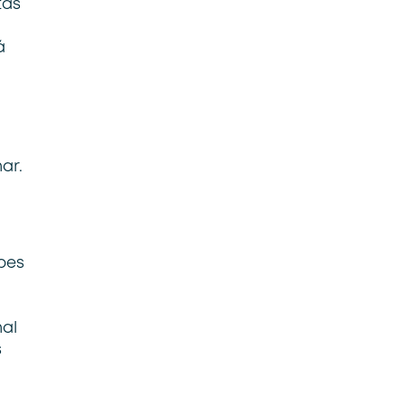
tas
á
ar.
pes
nal
s