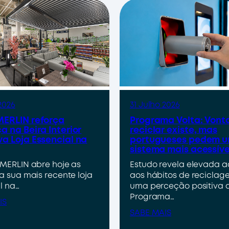
2026
31 Julho 2026
ERLIN reforça
Programa Volta: Vont
a na Beira Interior
reciclar existe, mas
a Loja Essencial na
portugueses pedem 
sistema mais acessíve
MERLIN abre hoje as
Estudo revela elevada 
a sua mais recente loja
aos hábitos de reciclag
l na…
uma perceção positiva 
Programa…
IS
SABE MAIS