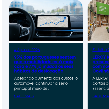
4 Agosto 2026
31 Julho 
93% dos portugueses sentem
LEROY M
que a mobilidade está mais
presenç
cara e 77% já mudou os seus
com nov
hábitos de deslocação
Covilhã
Apesar do aumento dos custos, o
A LEROY 
automóvel continuar a ser o
portas d
principal meio de…
Essencia
SABE MAIS
SABE MA