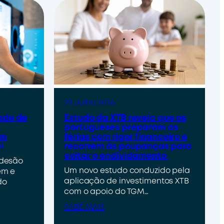
29 Julho 2026
ade de
Estudo da XTB revela que os
portugueses preparam as
um
férias com rigor financeiro e
l
recorrem às poupanças para
evitar o endividamento
adesão
Um novo estudo conduzido pela
em e
aplicação de investimentos XTB
do
com o apoio do TGM…
SABE MAIS