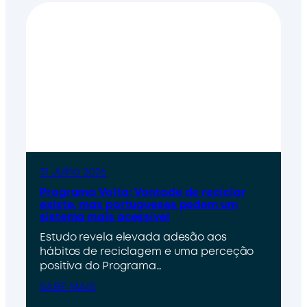
31 Julho 2026
Programa Volta: Vontade de reciclar
existe, mas portugueses pedem um
sistema mais acessível
Estudo revela elevada adesão aos
hábitos de reciclagem e uma perceção
positiva do Programa…
SABE MAIS