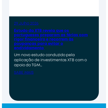
29 Julho 2026
Estudo da XTB revela que os
portugueses preparam as férias com
rigor financeiro e recorrem às
poupanças para evitar o
endividamento
Um novo estudo conduzido pela
aplicação de investimentos XTB com o
apoio do TGM…
SABE MAIS