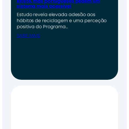
existe, mas portugueses pedem um
sistema mais acessível
Estudo revela elevada adesão aos
hábitos de reciclagem e uma perceção
positiva do Programa…
SABE MAIS