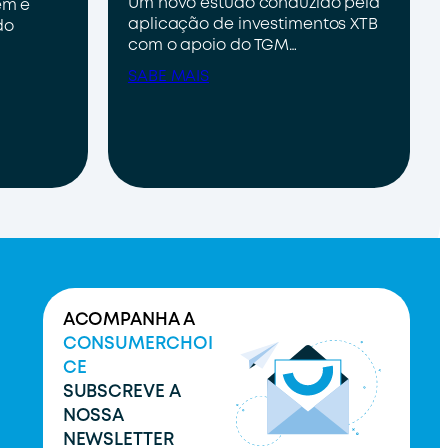
Um novo estudo conduzido pela
em e
aplicação de investimentos XTB
do
com o apoio do TGM…
SABE MAIS
ACOMPANHA A
CONSUMERCHOI
CE
SUBSCREVE A
NOSSA
NEWSLETTER