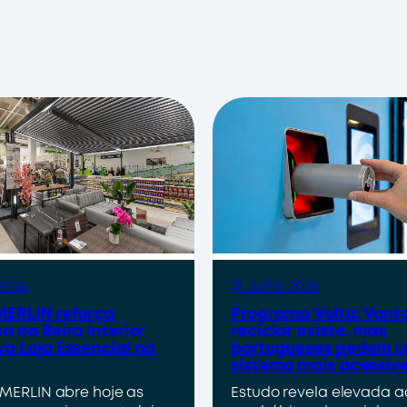
2026
31 Julho 2026
ERLIN reforça
Programa Volta: Vont
a na Beira Interior
reciclar existe, mas
a Loja Essencial na
portugueses pedem 
sistema mais acessíve
MERLIN abre hoje as
Estudo revela elevada 