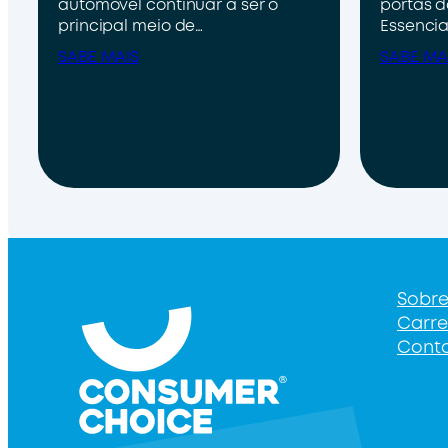
automóvel continuar a ser o
portas d
principal meio de…
Essencia
SABE MAIS
SABE MA
Sobr
Carre
Cont