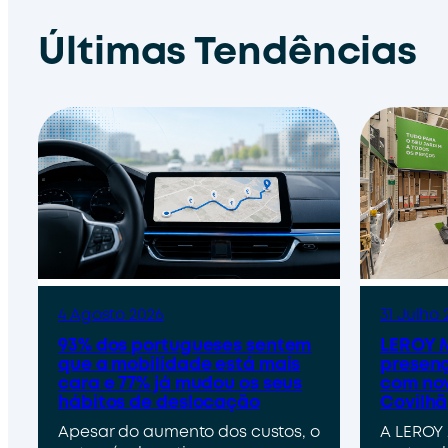
Últimas Tendências
4 Agosto 2026
31 Julho 
93% dos portugueses sentem
LEROY M
que a mobilidade está mais
presenç
cara e 77% já mudou os seus
com nov
hábitos de deslocação
Covilhã
Apesar do aumento dos custos, o
A LEROY 