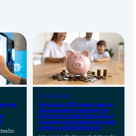
29 Julho 2026
ade de
Estudo da XTB revela que os
portugueses preparam as
um
férias com rigor financeiro e
l
recorrem às poupanças para
evitar o endividamento
adesão