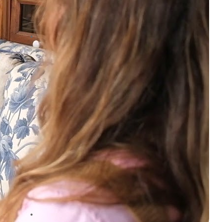
acelera construção de um ecossistema
fitness multimarcas
”No próximo ano, queremos continuar a
criar valor para os nossos clientes” –
KuantoKusta
”Apostar em alternativas sustentáveis
tornou-se ainda mais importante no
decorrer dos últimos anos e consumir
produtos em segunda mão é uma das
formas mais acessíveis para contribuir
para uma economia mais sustentável”
– OLX
DA MESMA MARCA
Odisseias distinguida pelo Vila Galé