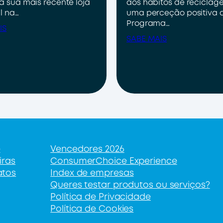
a sua mais recente loja
aos hábitos de reciclag
l na…
uma perceção positiva 
Programa…
IS
SABE MAIS
e
Vencedores 2026
iras
ConsumerChoice Experience
atos
Index de empresas
Queres testar produtos ou serviços?
Política de Privacidade
Política de Cookies