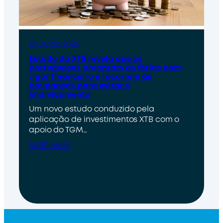
29 Julho 2026
Estudo da XTB revela que os
portugueses preparam as férias com
rigor financeiro e recorrem às
poupanças para evitar o
endividamento
Um novo estudo conduzido pela
aplicação de investimentos XTB com o
apoio do TGM…
SABE MAIS