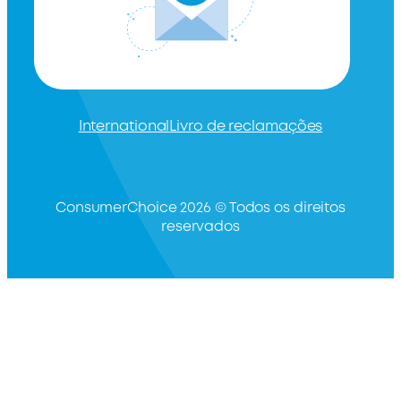
International
Livro de reclamações
ConsumerChoice 2026 © Todos os direitos
reservados