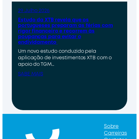
29 Julho 2026
Estudo da XTB revela que os
portugueses preparam as férias com
rigor financeiro e recorrem às
poupanças para evitar o
endividamento
Um novo estudo conduzido pela
aplicação de investimentos XTB com o
apoio do TGM…
SABE MAIS
Sobre
Carreiras