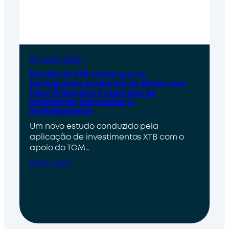
29 Julho 2026
Estudo da XTB revela que os
portugueses preparam as férias com
rigor financeiro e recorrem às
poupanças para evitar o
endividamento
Um novo estudo conduzido pela
aplicação de investimentos XTB com o
apoio do TGM…
SABE MAIS