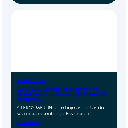
31 Julho 2026
LEROY MERLIN reforça presença na
Beira Interior com nova Loja Essencial
na Covilhã
A LEROY MERLIN abre hoje as portas da
sua mais recente loja Essencial na…
SABE MAIS