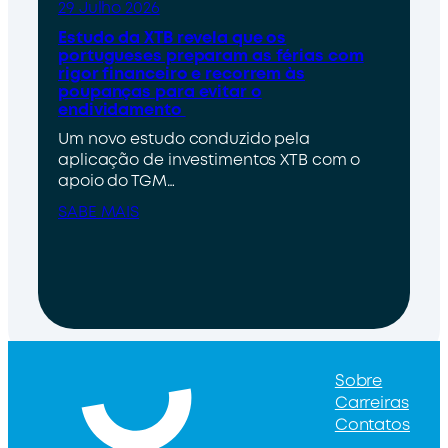
29 Julho 2026
Estudo da XTB revela que os
portugueses preparam as férias com
rigor financeiro e recorrem às
poupanças para evitar o
endividamento
Um novo estudo conduzido pela
aplicação de investimentos XTB com o
apoio do TGM…
SABE MAIS
Sobre
Carreiras
Contatos