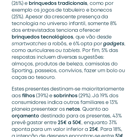
(26%) e
brinquedos tradicionais
, como por
exemplo os jogos de tabuleiro e bonecos
(25%). Apesar da crescente presença da
tecnologia no universo infantil, somente 8%
dos entrevistados tenciona oferecer
brinquedos
tecnológicos
, que vão desde
smartwatches
a robôs, e 6% opta por
gadgets
,
como auriculares ou
tablets
. Por fim, 5% das
respostas incluem diversas sugestões:
almoços, produtos de beleza, camisolas do
Sporting, passeios, convívios, fazer um bolo ou
caças ao tesouro.
Estes presentes destinam-se maioritariamente
aos
filhos
(39%) e
sobrinhos
(29%). Já 19% dos
consumidores indica outros familiares e 13%
planeia presentear os
netos
. Quanto ao
orçamento
destinado para os presentes, 43%
prevê gastar entre
25€ a 50€
, enquanto 31%
aponta para um valor inferior a
25€
. Para 18%,
a intenção de despesa encontrar-se entre
51€