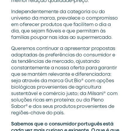
melhor relação qualidade-preço.
Independentemente da categoria ou do
universo da marca
,
prevalece
o compromisso
em
oferecer
produtos que facilit
e
m o dia a
dia, que s
ejam fiáveis
e que permit
am
às
famílias
poupar
nas idas ao supermercado.
Queremos continuar a apresentar propostas
adaptadas às preferências do consumidor e
às tendências de mercado, ajustando
constantemente a nossa oferta para garantir
que se mantém relevante e diferenciadora:
s
eja através da marca Gut Bio
®
com opções
biológicas
provenientes de agricultura
sustentável e comércio justo
;
d
a
Milsani
®
com
soluções ricas em proteína
;
ou d
a
Pleno
S
abor
®
e
dos seus produtos
provenientes de
regiões-chave do país
.
Sabemos que o consumidor português está
cada vez mais curioso e exigente. O que é que