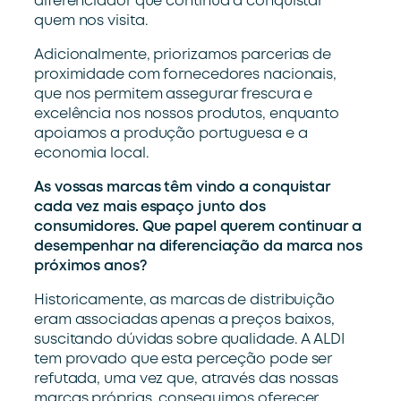
diferenciador
que continua a conquistar
quem nos visita
.
A
dicionalmente, priorizamos
parcerias
de
proximidade com fornecedores nacionais
,
que nos permitem
assegura
r
frescura e
excelência
n
os nossos produtos,
enquanto
apoiamos
a
produção portuguesa e a
economia
local
.
As vossas marcas têm vindo a conquistar
cada vez mais espaço junto dos
consumidores. Que papel querem continuar a
desempenhar na diferenciação da marca nos
próximos anos?
Historica
mente, as marcas de distribuiç
ã
o
eram associadas apenas a preços baixos,
suscitando dúvidas
sobre qualidade. A ALDI
tem provado que esta perceç
ã
o pode ser
refutada
, uma vez que,
atrav
é
s das nossas
marcas pr
ó
prias, conseguimos oferecer