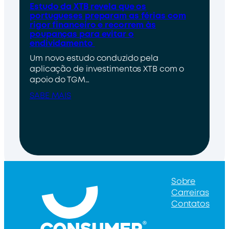
Estudo da XTB revela que os
portugueses preparam as férias com
rigor financeiro e recorrem às
poupanças para evitar o
endividamento
Um novo estudo conduzido pela
aplicação de investimentos XTB com o
apoio do TGM…
SABE MAIS
Sobre
Carreiras
Contatos