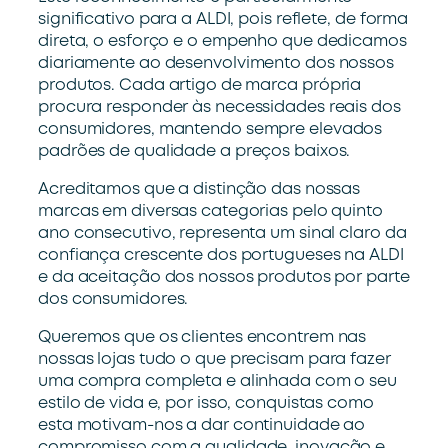
significativo para a ALDI, pois reflete
,
de forma
direta
,
o esforço e
o
empenho que
dedi
camos
diariamente
a
o desenvolvimento dos nossos
produtos. Cada artigo de marca
própria
procura
responder à
s necessidades
reais
dos
consumidores,
mante
ndo sempre elevados
padrões
de qualidade a preços baixos.
Acreditamos que a distinção das nossas
marcas em diversas categorias pelo quinto
ano consecutivo, representa um sinal claro da
confiança crescente dos portugueses na ALDI
e da aceitação dos nossos produtos por parte
dos consumidores.
Queremos que
os clientes
encontrem nas
nossas lojas tudo
o
que precisam para fazer
uma compra completa e alinhada com o seu
estilo de vida
e, por isso,
conquistas como
esta
motiva
m
-nos
a dar continuidade
ao
compromisso com a
qualidade,
inovação
e