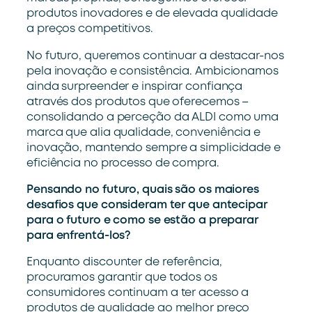
produtos inovadores
e
de el
e
vada qualidad
e
a preços competitivos
.
No futuro, queremos continuar a d
estac
ar-nos
pel
a
inovação
e
consistência
.
Ambicionamos
ainda
surpre
ender
e inspira
r
confiança
através dos produtos que oferecemos –
consolidando a
perceção
da ALDI como uma
marca que alia qualidade,
conveniência
e
inovação
,
mantendo
sempre
a
simplicidade
e
eficiência
no processo de compra.
Pensando no futuro, quais são os maiores
desafios que consideram ter que antecipar
para o futuro e como se estão a preparar
para enfrentá-los?
Enquanto
discounter
de referência,
procuramos
garantir
que todos os
consumidores continu
am
a ter acesso a
produtos de qualidade
ao melhor preço