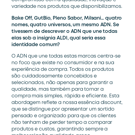
variedade
n
os produtos
que
disponibilizamos
.
Bake Off, GutBio, Pleno Sabor, Milsani… quatro
nomes, quatro universos, um mesmo ADN. Se
tivessem de descrever o ADN que une todas
elas sob a insígnia ALDI, qual seria essa
identidade comum?
O ADN que une todas estas marcas
centra-se
no
foco que existe no
consumidor e
na sua
experiência
de compra.
Todos os
produtos
são
cuidadosamente
concebidos
e
selecionados
,
não
apenas para
garantir a
qualidade, mas
também
para tornar a
compra
mais
simples,
rápida
e eficiente. Esta
abordagem
reflete
a nossa essência
d
iscount
,
que se distingue por apresentar um
sortido
pensado e
organizado para que o
s
clientes
não
tenha
m
de perder tempo a comparar
produtos
e custos
,
garantindo sempre a