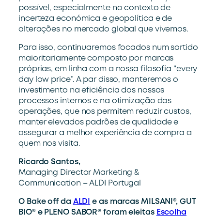
possível
,
especialmente
n
o
contexto de
incerteza económica e geopolítica
e de
alterações
no mercado global
que vivemos.
Para isso,
continuaremos focados n
um sortido
maioritariamente composto por marcas
próprias, em linha com
a nossa filosofia
“every
day low price
”
. A par disso,
manteremos
o
investim
ento
na
eficiência
dos nossos
processos
internos
e na
otimização
das
operações
, que nos
permite
m
reduzir custos,
manter elevados padrões
de
qualidade
e
assegurar
a
melhor
experiência
de compra
a
quem nos
visita
.
Ricardo Santos,
M
anaging Director Marketing
&
Communication
– ALDI Portugal
O Bake off da
ALDI
e as marcas MILSANI®, GUT
BIO® e PLENO SABOR® foram eleitas
Escolha