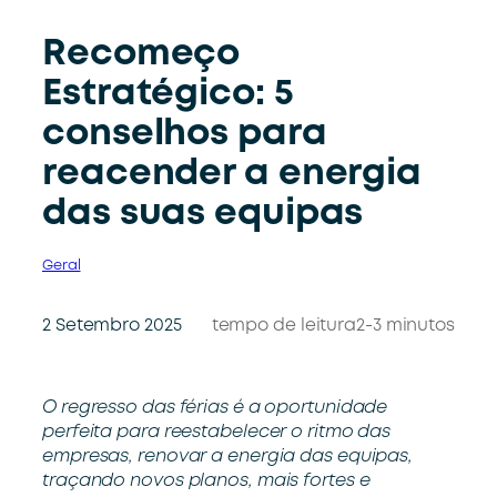
Recomeço
Estratégico: 5
conselhos para
reacender a energia
das suas equipas
Geral
2 Setembro 2025
tempo de leitura
2-3 minutos
O regresso
das férias é a oportunidade
perfeita para
re
e
stabelecer
o ritmo da
s
empresa
s
,
renovar a energia
das equipas
,
traça
ndo
novos planos, mais fortes e