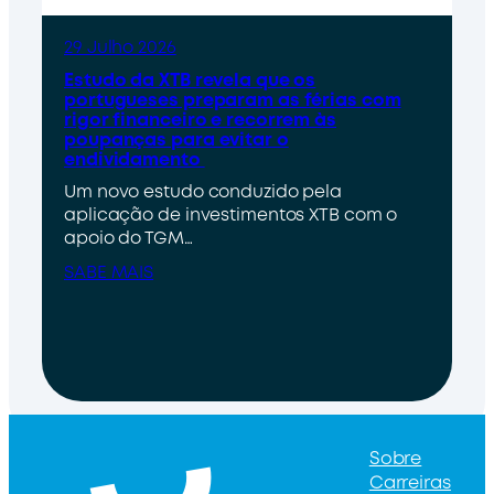
29 Julho 2026
Estudo da XTB revela que os
portugueses preparam as férias com
rigor financeiro e recorrem às
poupanças para evitar o
endividamento
Um novo estudo conduzido pela
aplicação de investimentos XTB com o
apoio do TGM…
SABE MAIS
Sobre
Carreiras