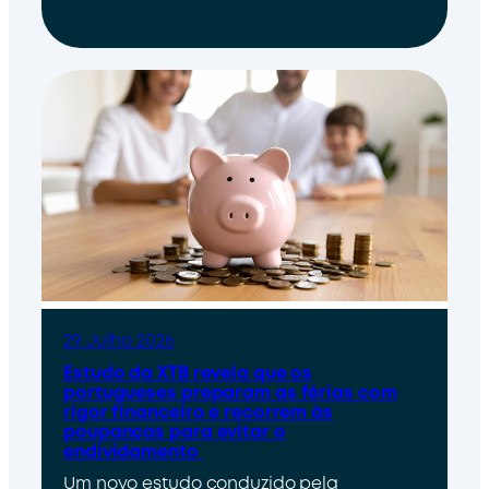
29 Julho 2026
Estudo da XTB revela que os
portugueses preparam as férias com
rigor financeiro e recorrem às
poupanças para evitar o
endividamento
Um novo estudo conduzido pela