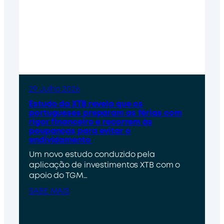
29 Julho 2026
Estudo da XTB revela que os
portugueses preparam as férias com
rigor financeiro e recorrem às
poupanças para evitar o
endividamento
Um novo estudo conduzido pela
aplicação de investimentos XTB com o
apoio do TGM…
SABE MAIS