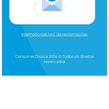
International
Livro de reclamações
ConsumerChoice 2026 © Todos os direitos
reservados