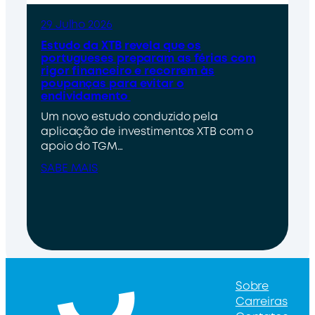
29 Julho 2026
Estudo da XTB revela que os
portugueses preparam as férias com
rigor financeiro e recorrem às
poupanças para evitar o
endividamento
Um novo estudo conduzido pela
aplicação de investimentos XTB com o
apoio do TGM…
SABE MAIS
Sobre
Carreiras