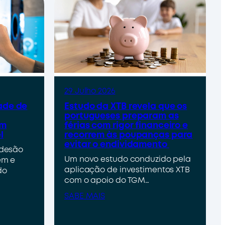
29 Julho 2026
ade de
Estudo da XTB revela que os
portugueses preparam as
um
férias com rigor financeiro e
l
recorrem às poupanças para
evitar o endividamento
adesão
Um novo estudo conduzido pela
em e
aplicação de investimentos XTB
do
com o apoio do TGM…
SABE MAIS