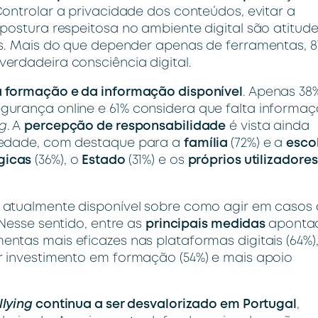
Controlar a privacidade dos conteúdos, evitar a
postura respeitosa no ambiente digital são atitud
os. Mais do que depender apenas de ferramentas, 8
erdadeira consciência digital.
da formação e da informação disponível
. Apenas 38
gurança online e 61% considera que falta informa
ng
.
A
percepção de responsabilidade
é vista ainda
ciedade, com destaque para a
família
(72%) e a
esco
gicas
(36%), o
Estado
(31%) e os
próprios utilizadores
o atualmente disponível sobre como agir em casos
 Nesse sentido, entre as
principais medidas
aponta
entas mais eficazes nas plataformas digitais (64%)
r investimento em formação (54%) e mais apoio
llying
continua a ser desvalorizado em Portugal
,