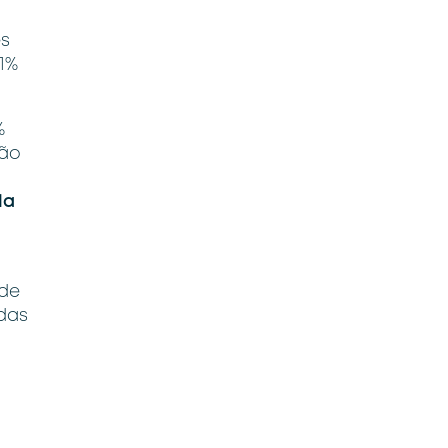
es
1%
%
ção
la
 de
das
,