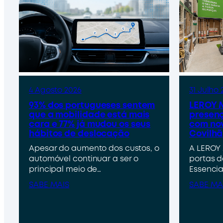
4 Agosto 2026
31 Julho 
93% dos portugueses sentem
LEROY M
que a mobilidade está mais
presenç
cara e 77% já mudou os seus
com nov
hábitos de deslocação
Covilhã
Apesar do aumento dos custos, o
A LEROY 
automóvel continuar a ser o
portas d
principal meio de…
Essencia
SABE MAIS
SABE MA