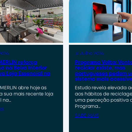
2026
31 Julho 2026
ERLIN reforça
Programa Volta: Vont
a na Beira Interior
reciclar existe, mas
a Loja Essencial na
portugueses pedem 
sistema mais acessíve
MERLIN abre hoje as
Estudo revela elevada 
a sua mais recente loja
aos hábitos de reciclag
l na…
uma perceção positiva 
Programa…
IS
SABE MAIS