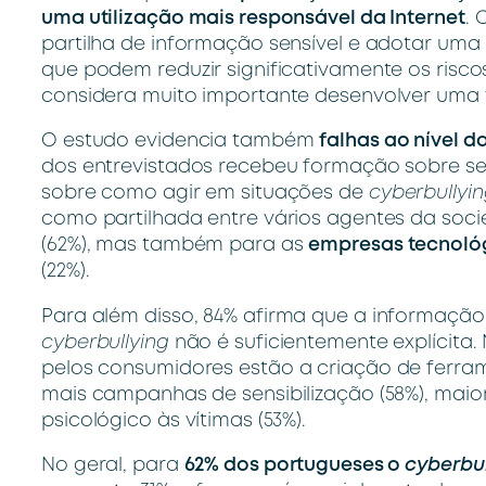
uma utilização mais responsável da Internet
. 
partilha de informação sensível e adotar uma 
que podem reduzir significativamente os risc
considera muito importante desenvolver uma v
O estudo evidencia também
falhas ao nível 
dos entrevistados recebeu formação sobre se
sobre como agir em situações de
cyberbullyi
como partilhada entre vários agentes da so
(62%), mas também para as
empresas tecnoló
(22%).
Para a
lém disso, 84% afirma que a informaçã
cyberbullying
não é suficientemente explícita.
pelos consumidores
estão a criação de ferram
mais campanhas de sensibilização (58%), maio
psicológico às vítimas (53%).
No geral, para
62% dos portugueses o
cyberbu