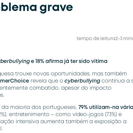
oblema grave
tempo de leitura
2-3 min
berbullying
e 18% afirma já ter sido vítima
uguesa trouxe novas oportunidades, mas também
merChoice
revela que o
cyberbullying
continua a 
ientemente combatido, apesar do impacto
s.
o da maioria dos portugueses,
79% utilizam-na vári
82%), entretenimento – como vídeo-jogos (73%) e
lização intensiva aumenta também a exposição a
.