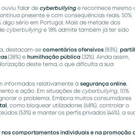
á ouviu falar de
cyberbullying
e reconhece mesmo 
ontinua presente e com consequências reais. 50%
 algo sério em Portugal. Mais de metade dos
 de
cyberbullying
e 18% admite também já ter sido
dia, destacam-se
comentários ofensivos
(83%),
parti
ças
(38%) e
humilhação pública
(32%). Ainda assim,
lorização deste tema, o que dificulta a sua
em informados relativamente à
segurança online
,
mento e ação. Em situações de
cyberbullying
, 10%
ignorar o problema. Embora muitos consumidores
tal
, como bloquear utilizadores (68%), controlar o
údos (53%) e manter os perfis privados (44%), a su
nos comportamentos individuais
e na promoção 