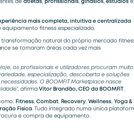
centes de
atletas
,
profissionais
,
ginásios
,
estúdios
e
xperiência mais completa, intuitiva e centralizada
 equipamento fitness especializado.
transformação natural do próprio mercado fitnes
mance se tornaram áreas cada vez mais
oje, os profissionais e utilizadores procuram muito
ariedade, especialização, descoberta e soluções
 e necessidades. O BOOMFIT Marketplace nasce
lidade
”, afirma
Vítor Brandão, CEO da BOOMFIT
.
 como:
Fitness
,
Combat
,
Recovery
,
Wellness
,
Yoga &
ração Física
. Tudo integrado numa única platafor
 procura e compra de equipamento.