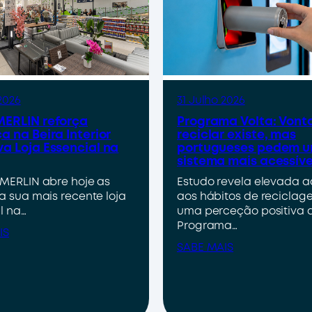
2026
31 Julho 2026
ERLIN reforça
Programa Volta: Vont
a na Beira Interior
reciclar existe, mas
a Loja Essencial na
portugueses pedem 
sistema mais acessíve
MERLIN abre hoje as
Estudo revela elevada 
a sua mais recente loja
aos hábitos de reciclag
l na…
uma perceção positiva 
Programa…
IS
SABE MAIS