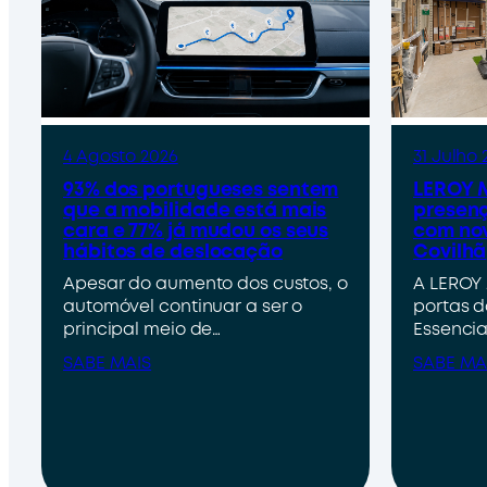
4 Agosto 2026
31 Julho 
93% dos portugueses sentem
LEROY M
que a mobilidade está mais
presenç
cara e 77% já mudou os seus
com nov
hábitos de deslocação
Covilhã
Apesar do aumento dos custos, o
A LEROY 
automóvel continuar a ser o
portas d
principal meio de…
Essencia
SABE MAIS
SABE MA