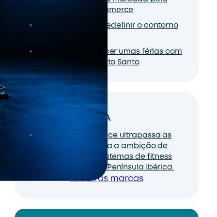
expansão do e-commerce
Como combater e redefinir o contorno
facial
Odisseias vai oferecer umas férias com
tudo incluído no Porto Santo
DA MESMA MARCA
BOOMFIT Marketplace ultrapassa as
100 marcas e reforça a ambição de
criar um dos ecossistemas de fitness
mais completos da Península Ibérica
Todas as marcas