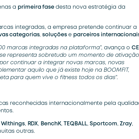
enas a
primeira fase
desta nova estratégia da
arcas integradas, a empresa pretende continuar a
vas categorias
,
soluções
e
parceiros internacionai
 100 marcas integradas na plataforma
”, avança o
C
fase representa sobretudo um momento de ativação
por continuar a integrar novas marcas, novas
ementar aquilo que já existe hoje na BOOMFIT,
ta para quem vive o fitness todos os dias
”.
cas reconhecidas internacionalmente pela qualida
ntos.
,
Withings
,
RDX
,
BenchK
,
TEQBALL
,
Sportcom
,
Zray
,
muitas outras.