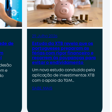
29 Julho 2026
ade de
Estudo da XTB revela que os
portugueses preparam as
um
férias com rigor financeiro e
l
recorrem às poupanças para
evitar o endividamento
adesão
Um novo estudo conduzido pela
em e
aplicação de investimentos XTB
do
com o apoio do TGM…
SABE MAIS