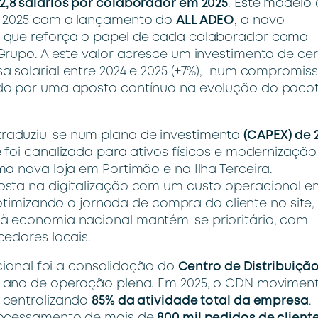
,8 salários por colaborador em 2025
. Este modelo
em 2025 com o lançamento do
ALL ADEO
, o novo
l que reforça o papel de cada colaborador como
Grupo. A este valor acresce um investimento de ce
 salarial entre 2024 e 2025 (+7%), num compromis
ado por uma aposta contínua na evolução do paco
raduziu-se num plano de investimento
(CAPEX) de 
 foi canalizada para ativos físicos e modernização
a nova loja em Portimão e na Ilha Terceira.
osta na digitalização com um custo operacional e
 otimizando a jornada de compra do cliente no site,
à economia nacional mantém-se prioritário, com
cedores locais.
acional foi a consolidação do
Centro de Distribuiçã
o ano de operação plena. Em 2025, o CDN movimen
, centralizando
85% da atividade total da empresa
.