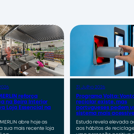
2026
31 Julho 2026
ERLIN reforça
Programa Volta: Vont
a na Beira Interior
reciclar existe, mas
a Loja Essencial na
portugueses pedem 
sistema mais acessíve
MERLIN abre hoje as
Estudo revela elevada 
a sua mais recente loja
aos hábitos de reciclag