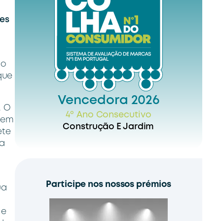
ses
No
que
Vencedora 2026
. O
4º Ano Consecutivo
% em
Construção E Jardim
ete
 a
Participe nos nossos prémios
ua
 e