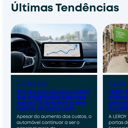
Últimas Tendências
4 Agosto 2026
31 Julho 
93% dos portugueses sentem
LEROY M
que a mobilidade está mais
presenç
cara e 77% já mudou os seus
com nov
hábitos de deslocação
Covilhã
Apesar do aumento dos custos, o
A LEROY 
automóvel continuar a ser o
portas d