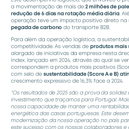
Este desempenho logístico, que envolveu o 
a movimentação de mais de
2 milhões de pal
redução de 6 dias na rotação média diária
. A
operação teve um impacto positivo direto na
pegada de carbono
do transporte B2B.
Para além da operação logística, a sustentab
competitividade. As vendas de
produtos mais 
alargado de iniciativas da empresa nesta ár
Index, lançado em 2024, através do qual se ve
correspondem a produtos mais positivos (Scor
com selo de
sustentabilidade (Score A e B) ati
crescimento expressivo de 16,3% face a 2024.
“Os resultados de 2025 são a prova da solidez
investimento que traçamos para Portugal. Mai
nossa capacidade de manter uma rentabilidad
energética das casas portuguesas. Este desem
modernização da nossa operação no país para m
este sucesso com os nossos colaboradores e