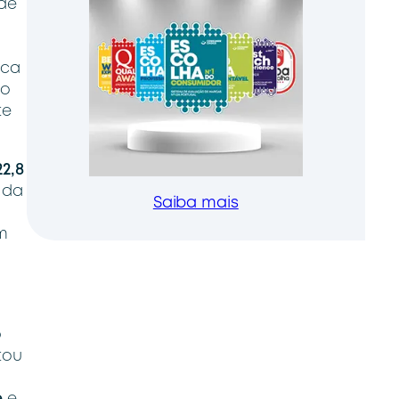
 de
rca
so
te
22,8
 da
Saiba mais
m
o
tou