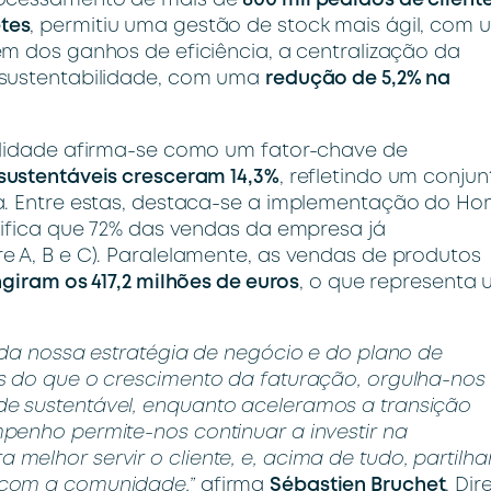
processamento de mais de
800 mil pedidos de client
etes
, permitiu uma gestão de stock mais ágil, com
lém dos ganhos de eficiência, a centralização da
 sustentabilidade, com uma
redução de 5,2% na
ilidade afirma-se como um fator-chave de
sustentáveis cresceram 14,3%
, refletindo um conjun
ea. Entre estas, destaca-se a implementação do H
rifica que 72% das vendas da empresa já
e A, B e C). Paralelamente, as vendas de produtos
ngiram os 417,2 milhões de euros
, o que representa
 da nossa estratégia de negócio e do plano de
s do que o crescimento da faturação, orgulha-nos
e sustentável, enquanto aceleramos a transição
penho permite-nos continuar a investir na
elhor servir o cliente, e, acima de tudo, partilha
 com a comunidade,”
afirma
Sébastien Bruchet
, Dir