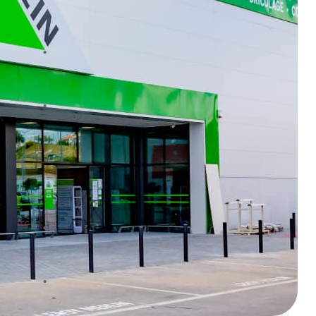
com Troféu Top Partners no ano em que
o grupo celebra 40 anos
Repsol e Vodafone reforçam benefícios
com oferta de até 60 euros a novos
clientes de energia
Casa vazia durante vários dias? Saiba
como reforçar a segurança
DA MESMA MARCA
LEROY MERLIN reforça presença na
Beira Interior com nova Loja Essencial
na Covilhã
Na LEROY MERLIN, a casa fica em
conta: marca reforça posicionamento
com nova campanha