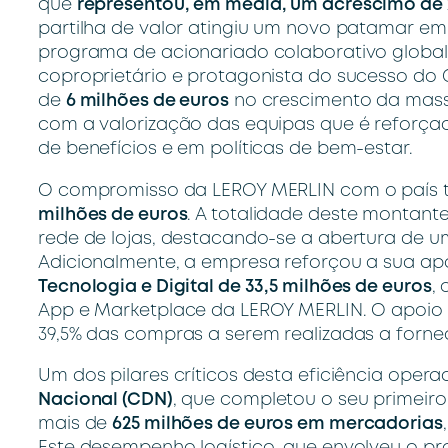
que
representou, em média, um acréscimo de 2
partilha de valor atingiu um novo patamar 
programa de acionariado colaborativo globa
coproprietário e protagonista do sucesso do 
de
6 milhões de euros
no crescimento da massa
com a valorização das equipas que é reforç
de benefícios e em políticas de bem-estar.
O compromisso da LEROY MERLIN com o país t
milhões de euros
. A totalidade deste montante
rede de lojas, destacando-se a abertura de um
Adicionalmente, a empresa reforçou a sua ap
Tecnologia e Digital de 33,5 milhões de euros
,
App e Marketplace da LEROY MERLIN. O apoio 
39,5% das compras a serem realizadas a forne
Um dos pilares críticos desta eficiência oper
Nacional (CDN)
, que completou o seu primeir
mais de
625 milhões de euros em mercadorias