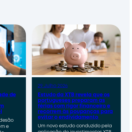
29 Julho 2026
ade de
Estudo da XTB revela que os
portugueses preparam as
um
férias com rigor financeiro e
l
recorrem às poupanças para
evitar o endividamento
adesão
Um novo estudo conduzido pela
em e