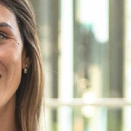
equipamentos no primeiro fim de
semana do Rock in Rio Lisboa
No seu Aniversário, a casa fica mais em
conta: LEROY MERLIN celebra com
descontos até 40%
Um novo boost para a rotina: Aldi lança
edição limitada lacura®
Participe nos nossos prémios