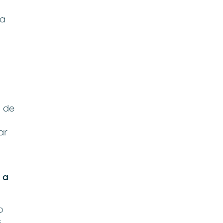
da
o de
ar
 a
o
s