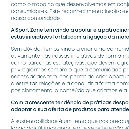
como o trabalho que desenvolvemos em conju
consumidores. Este reconhecimento inspira-no
nossa comunidade.
A Sport Zone tem vindo a apoiar e a patrocinar
estas iniciativas fortalecem a ligação da m
Sem dúvida. Temos vindo a criar uma comunida
ativamente nas nossas iniciativas de forma mu
como parcerias estratégicas, que devem agreg
privilegiarmos sempre o que a comunidade pro
necessidades tem-nos permitido criar oport
a estreitar relações e a conduzir a forma co
posicionamento, o conteúdo que criamos e a
Com a crescente tendência de práticas desport
adaptar a sua oferta de produtos para atend
A sustentabilidade é um tema que nos preocu
longo dos últimos anos, e que se reflete nã