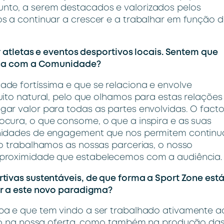
nto, a serem destacados e valorizados pelos
s a continuar a crescer e a trabalhar em função 
 atletas e eventos desportivos locais. Sentem que
arca com a Comunidade?
de fortíssima e que se relaciona e envolve
ito natural, pelo que olhamos para estas relações
ar valor para todas as partes envolvidas. O fact
cura, o que consome, o que a inspira e as suas
unidades de engagement que nos permitem continu
mo trabalhamos as nossas parcerias, o nosso
 proximidade que estabelecemos com a audiência.
ivas sustentáveis, de que forma a Sport Zone está
er a este novo paradigma?
pa e que tem vindo a ser trabalhado ativamente a
o só na nossa oferta, como também na produção da