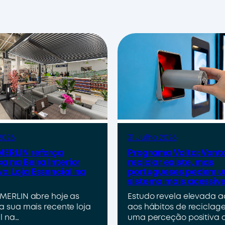
2026
31 Julho 2026
ERLIN reforça
Programa Volta: Vont
a na Beira Interior
reciclar existe, mas
a Loja Essencial na
portugueses pedem 
sistema mais acessíve
MERLIN abre hoje as
Estudo revela elevada 
a sua mais recente loja
aos hábitos de reciclag
l na…
uma perceção positiva 