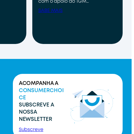
com o apoio do TGM…
SABE MAIS
ACOMPANHA A
CONSUMERCHOI
CE
SUBSCREVE A
NOSSA
NEWSLETTER
Subscreve