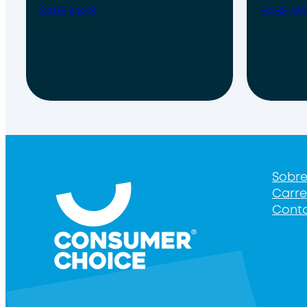
SABE MAIS
SABE MA
Sobr
Carre
Cont