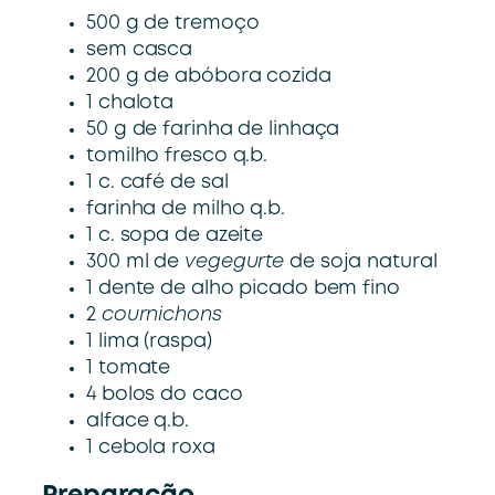
500 g de tremoço
sem casca
200 g de abóbora cozida
1 chalota
50 g de farinha de linhaça
tomilho fresco q.b.
1 c. café de sal
farinha de milho q.b.
1 c. sopa de azeite
300 ml de
vegegurte
de soja natural
1 dente de alho picado bem fino
2
cournichons
1 lima (raspa)
1 tomate
4 bolos do caco
alface q.b.
1 cebola roxa