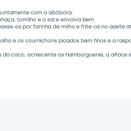
s juntamente com a abóbora.
nhaça, tomilho e o sal e envolva bem.
se-os por farinha de milho e frite-os no azeite at
alho e os cournichons picados bem finos e a rasp
s do caco, acrescente os hambúrgueres, a alface 