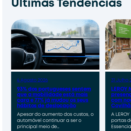
Últimas Tendências
4 Agosto 2026
31 Julho 
93% dos portugueses sentem
LEROY M
que a mobilidade está mais
presenç
cara e 77% já mudou os seus
com nov
hábitos de deslocação
Covilhã
Apesar do aumento dos custos, o
A LEROY 
automóvel continuar a ser o
portas d
principal meio de…
Essencia