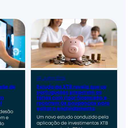
29 Julho 2026
ade de
Estudo da XTB revela que os
portugueses preparam as
um
férias com rigor financeiro e
l
recorrem às poupanças para
evitar o endividamento
adesão
Um novo estudo conduzido pela
em e
aplicação de investimentos XTB
do