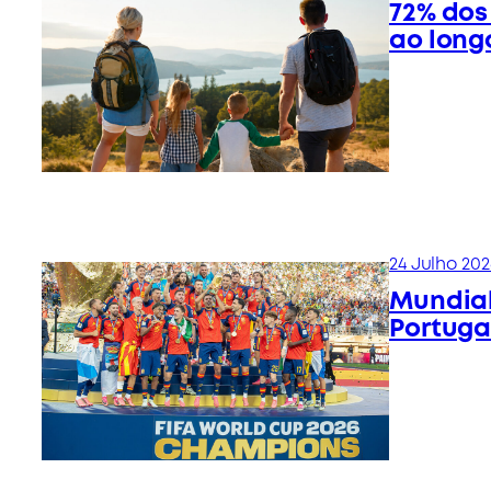
72% dos
ao long
24 Julho 202
Mundial
Portuga