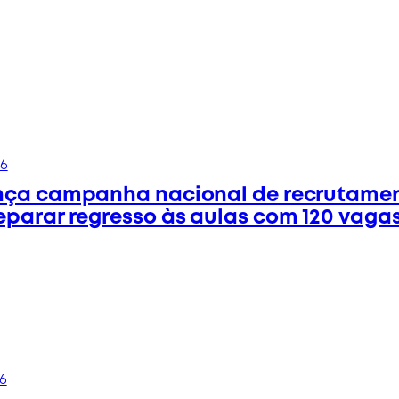
26
nça campanha nacional de recrutame
eparar regresso às aulas com 120 vaga
6