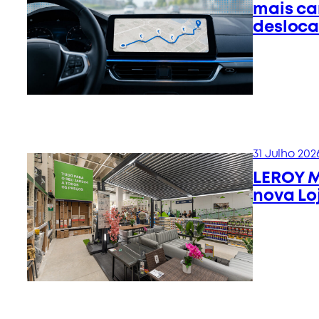
mais ca
desloc
31 Julho 202
LEROY M
nova Lo