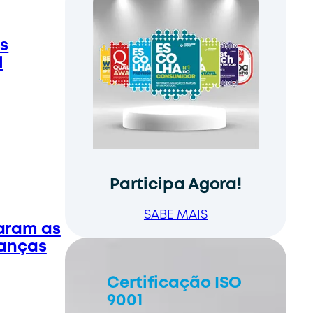
as
l
Participa Agora!
SABE MAIS
param as
panças
Certificação ISO
9001