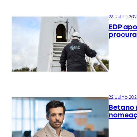
23 Julho 202
EDP apo
procura
22 Julho 202
Betano 
nomeaçõ