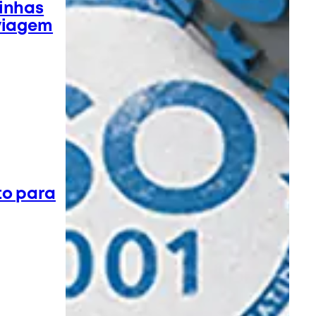
inhas
viagem
to para