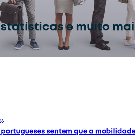
estatísticas e muito ma
26
 portugueses sentem que a mobilidade