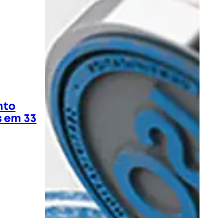
nto
s em 33