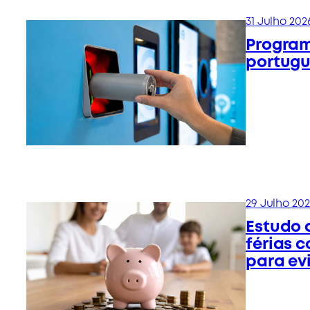
31 Julho 202
Program
portugu
29 Julho 20
Estudo 
férias 
para ev