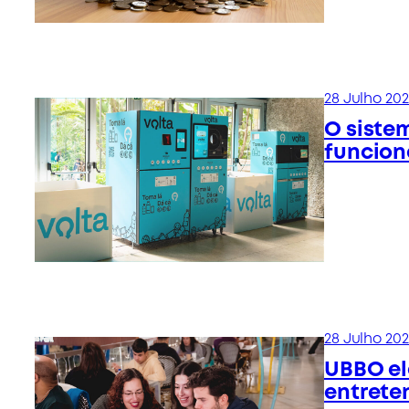
28 Julho 20
O siste
funcion
28 Julho 20
UBBO el
entrete