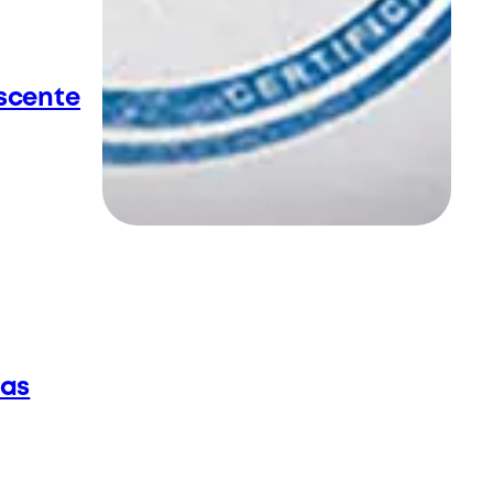
scente
vas