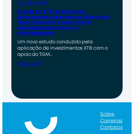
29 Julho 2026
Estudo da XTB revela que os
portugueses preparam as férias com
rigor financeiro e recorrem às
poupanças para evitar o
endividamento
Um novo estudo conduzido pela
aplicação de investimentos XTB com o
apoio do TGM…
SABE MAIS
Sobre
Carreiras
Contatos