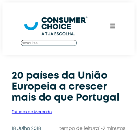
Saltar
para
o
conteúdo
S
u
c
h
e
20 países da União
n
Europeia a crescer
mais do que Portugal
Estudos de Mercado
18 Julho 2018
tempo de leitura
1-2 minutos