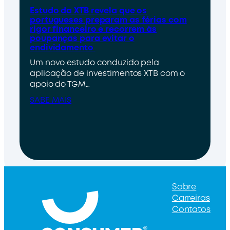
Estudo da XTB revela que os
portugueses preparam as férias com
rigor financeiro e recorrem às
poupanças para evitar o
endividamento
Um novo estudo conduzido pela
aplicação de investimentos XTB com o
apoio do TGM…
SABE MAIS
Sobre
Carreiras
Contatos