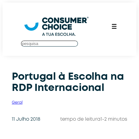
Saltar
para
o
conteúdo
S
u
c
h
e
Portugal à Escolha na
n
RDP Internacional
Geral
11 Julho 2018
tempo de leitura
1-2 minutos