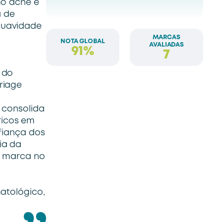
mo acne e
a de
suavidade
MARCAS
NOTA GLOBAL
AVALIADAS
91%
7
 do
riage
 consolida
ricos em
fiança dos
ia da
a marca no
atológico,