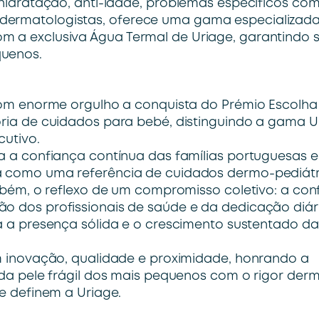
a hidratação, anti-idade, problemas específicos co
 dermatologistas, oferece uma gama especializad
om a exclusiva Água Termal de Uriage, garantindo 
quenos.
com enorme orgulho a conquista do Prémio Escolha
ria de cuidados para bebé, distinguindo a gama U
cutivo.
a a confiança contínua das famílias portuguesas e
 como uma referência de cuidados dermo-pediát
mbém, o reflexo de um compromisso coletivo: a con
 dos profissionais de saúde e da dedicação diár
a a presença sólida e o crescimento sustentado d
m inovação, qualidade e proximidade, honrando a
da pele frágil dos mais pequenos com o rigor derm
e definem a Uriage.