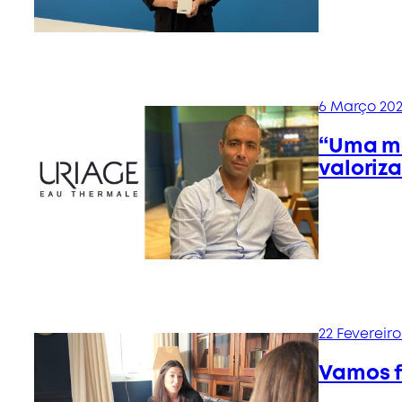
6 Março 20
“Uma m
valoriz
22 Fevereiro
Vamos f