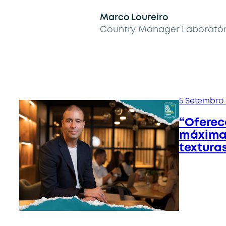
Marco Loureiro
Country Manager Laboratóri
5 Setembro 
“Ofere
máxima 
textura