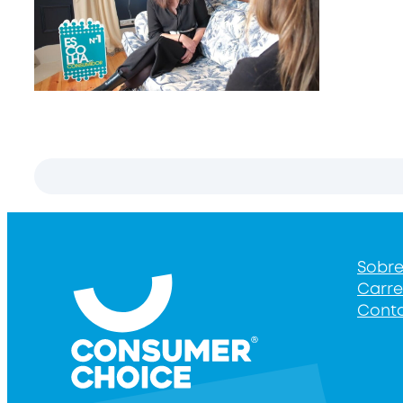
Sobr
Carre
Cont