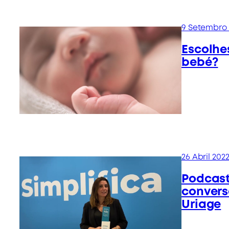
9 Setembro 
Escolhe
bebé?
26 Abril 202
Podcast
convers
Uriage