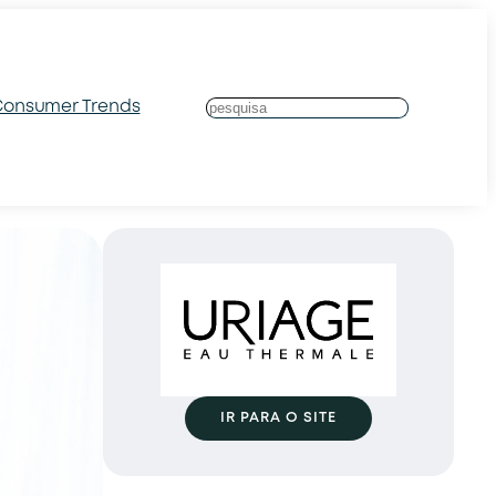
onsumer Trends
S
u
c
h
e
n
IR PARA O SITE