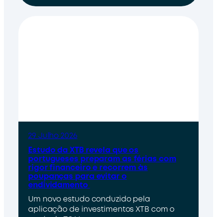
29 Julho 2026
Estudo da XTB revela que os
portugueses preparam as férias com
rigor financeiro e recorrem às
poupanças para evitar o
endividamento
Um novo estudo conduzido pela
aplicação de investimentos XTB com o