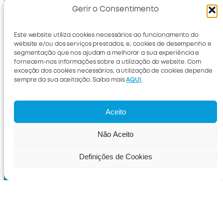
Política de Privacidade
Gerir o Consentimento
Política de Cookies
ACOMPANHA A
Este website utiliza cookies necessários ao funcionamento do
CONSUMERCHOICE
website e/ou dos serviços prestados, e, cookies de desempenho e
segmentação que nos ajudam a melhorar a sua experiência e
SUBSCREVE A NOSSA
fornecem-nos informações sobre a utilização do website. Com
NEWSLETTER
exceção dos cookies necessários, a utilização de cookies depende
sempre da sua aceitação. Saiba mais
AQUI
.
Subscreve
Aceito
Não Aceito
Definições de Cookies
International
Livro de reclamações