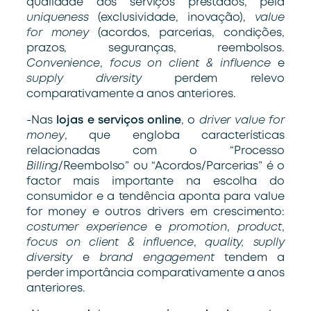
qualidade dos serviços prestados, pela
uniqueness
(exclusividade, inovação),
value
for money
(acordos, parcerias, condições,
prazos, seguranças, reembolsos.
Convenience
,
focus on client
& influence
e
supply diversity
perdem relevo
comparativamente a anos anteriores.
-Nas
lojas e serviços online
, o
driver value for
money
, que engloba características
relacionadas com o “Processo
Billing
/Reembolso” ou “Acordos/Parcerias” é o
factor mais importante na escolha do
consumidor e a tendência aponta para value
for money e outros drivers em crescimento:
costumer experience
e
promotion
,
product
,
focus on client & influence
,
quality, suplly
diversity
e
brand engagement
tendem a
perder importância comparativamente a anos
anteriores.