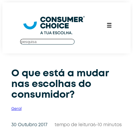
Saltar
para
o
conteúdo
S
u
c
h
e
O que está a mudar
n
nas escolhas do
consumidor?
Geral
30 Outubro 2017
tempo de leitura
6-10 minutos