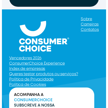
Sobre
Carreiras
Contatos
Vencedores 2026
ConsumerChoice Experience
Index de empresas
Queres testar produtos ou serviços?
Política de Privacidade
Política de Cookies
ACOMPANHA A
CONSUMERCHOICE
SUBSCREVE A NOSSA