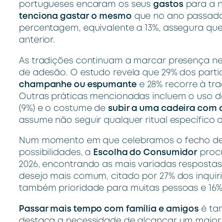
portugueses encaram os seus
gastos
para a n
tenciona gastar
o mesmo
que no ano passad
percentagem, equivalente a 13%, assegura qu
anterior.
As tradições continuam a marcar presença nes
de adesão. O estudo revela que 29% dos parti
champanhe ou espumante
e 28% recorre à tr
Outras práticas mencionadas incluem o uso 
(9%) e o costume de
subir a uma cadeira com o
assume não seguir qualquer ritual específico 
Num momento em que celebramos o fecho de u
possibilidades, a
Escolha do Consumidor
procu
2026, encontrando as mais variadas respostas
desejo mais comum, citado por 27% dos inquir
também prioridade para muitas pessoas e 16
Passar mais tempo com família e amigos
é ta
destaca a necessidade de alcançar um maio