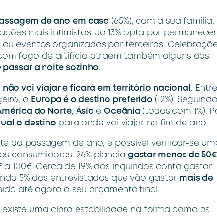
passagem de ano
em casa
(65%), com a sua família,
es mais intimistas. Já 13% opta por permanecer
 ou eventos organizados por terceiros. Celebraçõ
com fogo de artifício atraem também alguns dos
 passar a noite sozinho
.
s
não vai viajar e ficará em território nacional
. Entr
eiro, a
Europa é o destino preferido
(12%). Seguind
América do Norte
,
Ásia
e
Oceânia
(todos com 1%). P
ual o destino
para onde vai viajar no fim de ano.
ite da passagem de ano, é possível verificar-se um
dos consumidores. 26% planeia
gastar menos de 50€
 a 100€. Cerca de 19% dos inquiridos conta gastar
 ainda 5% dos entrevistados que vão gastar
mais de
inido até agora o seu orçamento final.
xiste uma clara estabilidade na forma como os