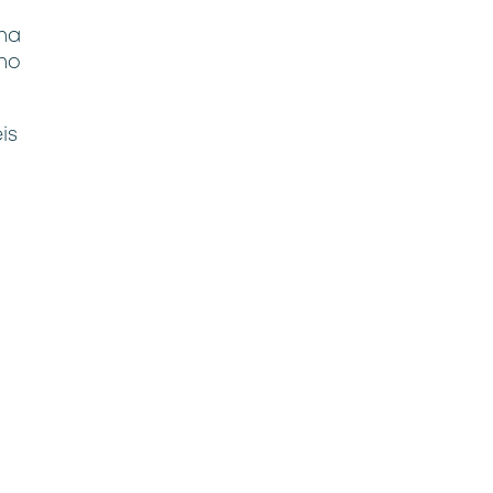
na
no
is