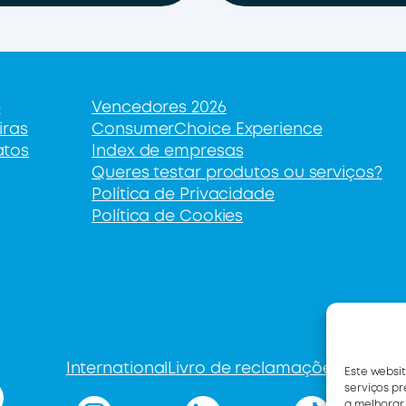
e
Vencedores 2026
iras
ConsumerChoice Experience
atos
Index de empresas
Queres testar produtos ou serviços?
Política de Privacidade
Política de Cookies
International
Livro de reclamações
Este websi
serviços p
a melhorar