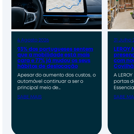
4 Agosto 2026
31 Julho 
93% dos portugueses sentem
LEROY M
que a mobilidade está mais
presenç
cara e 77% já mudou os seus
com nov
hábitos de deslocação
Covilhã
Apesar do aumento dos custos, o
A LEROY 
automóvel continuar a ser o
portas d
principal meio de…
Essencia
SABE MAIS
SABE MA