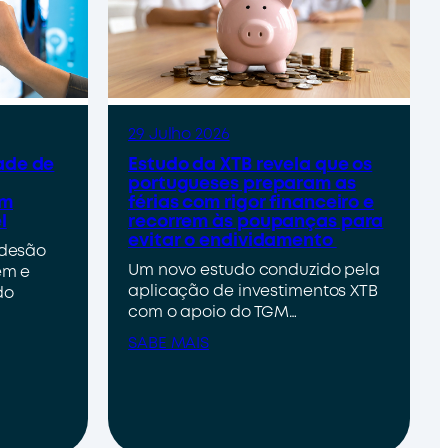
29 Julho 2026
ade de
Estudo da XTB revela que os
portugueses preparam as
um
férias com rigor financeiro e
l
recorrem às poupanças para
evitar o endividamento
adesão
Um novo estudo conduzido pela
em e
aplicação de investimentos XTB
do
com o apoio do TGM…
SABE MAIS