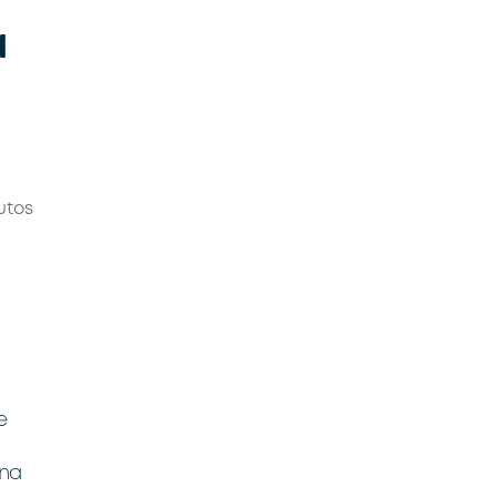
a
utos
e
 na