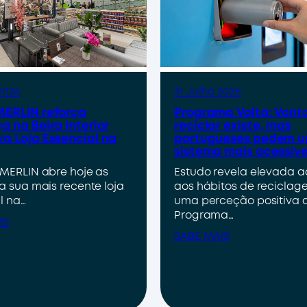
2026
31 Julho 2026
ERLIN reforça
Programa Volta: Vont
a na Beira Interior
reciclar existe, mas
a Loja Essencial na
portugueses pedem 
sistema mais acessíve
MERLIN abre hoje as
Estudo revela elevada 
a sua mais recente loja
aos hábitos de reciclag
l na…
uma perceção positiva 
Programa…
IS
SABE MAIS