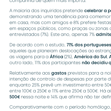
companhia de quem mais importa.
A maioria dos inquiridos pretende
celebrar a 
demonstrando uma tendência para comemoraçõ
em casa, mas com amigos e 8% prefere festas
em espaços públicos, como praças ou zonas 
entrevistados (7%). Este ano, apenas 7%
admite
De acordo com o estudo,
71% dos portuguese
aqueles que planeiam deslocações ao estrang
as viagens para a
África
(2%),
América do Sul
,
outro lado,
11% dos participantes
não decidiu q
Relativamente aos
gastos
previstos para a no
intenção de controlo de despesas por parte 
enquanto 25% prevê um investimento entre 50€
entre 100€ a 250€ e 11% entre 250€ a 500€. Há
500€
nessa noite e 14% que afirma não ter def
Comparativamente com o período homólogo, e