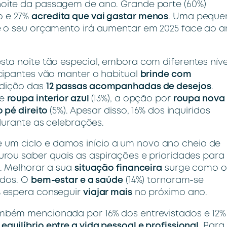
oite da passagem de ano. Grande parte (60%)
o e 27%
acredita que vai gastar menos
. Uma peque
e o seu orçamento irá aumentar em 2025 face ao a
ta noite tão especial, embora com diferentes níve
cipantes vão manter o habitual
brinde com
adição das
12 passas acompanhadas de desejos
.
de
roupa interior azul
(13%), a opção por
roupa nova
 pé direito
(5%). Apesar disso, 16% dos inquiridos
durante as celebrações.
m ciclo e damos início a um novo ano cheio de
rou saber quais as aspirações e prioridades para
. Melhorar a sua
situação financeira
surge como o
idos. O
bem-estar e a saúde
(14%) tornaram-se
% espera conseguir
viajar mais
no próximo ano.
mbém mencionada por 16% dos entrevistados e 12%
r
equilíbrio entre a vida pessoal e profissional
. Para