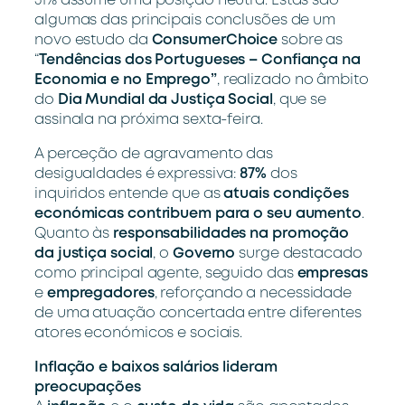
31% assume uma posição neutra. Estas são
algumas das principais conclusões de um
novo estudo da
ConsumerChoice
sobre as
“
Tendências dos Portugueses – Confiança na
Economia e no Emprego”
, realizado no âmbito
do
Dia Mundial da Justiça Social
, que se
assinala na próxima sexta-feira.
A perceção de agravamento das
desigualdades é expressiva:
87%
dos
inquiridos entende que as
atuais condições
económicas contribuem para o seu aumento
.
Quanto às
responsabilidades na promoção
da justiça social
, o
Governo
surge destacado
como principal agente, seguido das
empresas
e
empregadores
,
reforçando a necessidade
de uma atuação concertada entre diferentes
atores económicos e sociais.
Inflação e baixos salários lideram
preocupações