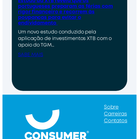
Estudo da XTB revela que os
portugueses preparam as férias com
rigor financeiro e recorrem às
poupanças para evitar o
endividamento
Um novo estudo conduzido pela
aplicação de investimentos XTB com o
apoio do TGM…
SABE MAIS
Sobre
Carreiras
Contatos