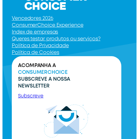
Vencedores 2026
ConsumerChoice Experience
Index de empresas
Queres testar produtos ou serviços?
Política de Privacidade
Política de Cookies
ACOMPANHA A
CONSUMERCHOICE
SUBSCREVE A NOSSA
NEWSLETTER
Subscreve