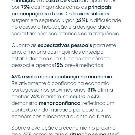
A
inflação
e o
custo de vida
são apontados
por
73%
dos inquiridos como as
principais
preocupações atuais.
Os
baixos salários
surgem em segundo lugar (
62%).
A dificuldade
no acesso à habitação e a desigualdade
social também são referidas com frequência.
Quanto às
expectativas pessoais
para este
ano, a maioria dos inquiridos antecipa
estabilidade na sua situação económica
pessoal e apenas
15%
prevê melhorias.
43% revela menor confiança na economia
Relativamente à confiança na economia
portuguesa nos próximos anos,
31%
afirma
confiar,
24%
mantém-se
neutro
e
43%
demonstra
menor confiança
, refletindo um
contexto ainda marcado por desafios
económicos e incerteza quanto ao futuro.
Sobre a evolução da economia no próximo
ano,
47%
acredita que a
situação se manterá
,