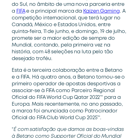
do Sul, no âmbito de uma nova parceria entre
a
FIFA
e a principal marca da
Kaizen Gaming
. A
competição internacional, que terá lugar no
Canadá, México e Estados Unidos, entre
quinta-feira, 11 de junho, e domingo, 19 de julho,
promete ser a maior edição de sempre do
Mundial, contando, pela primeira vez na
história, com 48 seleções na luta pelo tão
desejado troféu.
Esta é a terceira colaboração entre a Betano
e a FIFA. Há quatro anos, a Betano tornou-se o
primeiro operador de apostas desportivas a
associar-se à FIFA como Parceiro Regional
Oficial do FIFA World Cup Qatar 2022™ para a
Europa. Mais recentemente, no ano passado,
a marca foi anunciada como Patrocinador
Oficial do FIFA Club World Cup 2025™.
“
É com satisfação que damos as boas-vindas
à Betano como Supporter Oficial do Mundial