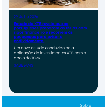
29 Julho 2026
Estudo da XTB revela que os
portugueses preparam as férias com
rigor financeiro e recorrem às
poupanças para evitar o
endividamento
Um novo estudo conduzido pela
aplicação de investimentos XTB com o
apoio do TGM…
SABE MAIS
Sobre