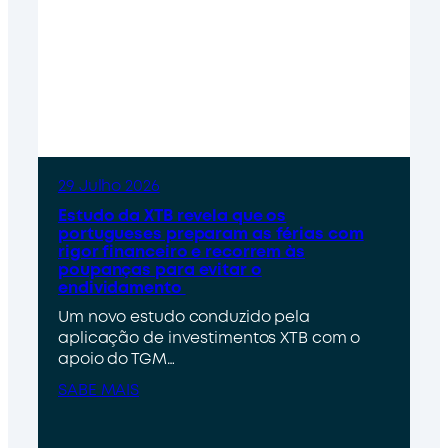
29 Julho 2026
Estudo da XTB revela que os
portugueses preparam as férias com
rigor financeiro e recorrem às
poupanças para evitar o
endividamento
Um novo estudo conduzido pela
aplicação de investimentos XTB com o
apoio do TGM…
SABE MAIS