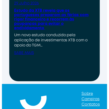
29 Julho 2026
Estudo da XTB revela que os
portugueses preparam as férias com
rigor financeiro e recorrem às
poupanças para evitar o
endividamento
Um novo estudo conduzido pela
aplicação de investimentos XTB com o
apoio do TGM…
SABE MAIS
Sobre
Carreiras
Contatos