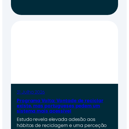
31 Julho 2026
Programa Volta: Vontade de reciclar
existe, mas portugueses pedem um
sistema mais acessível
Estudo revela elevada adesão aos
hábitos de reciclagem e uma perceção